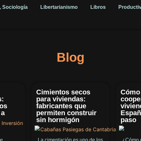
, Sociología
Libertarianismo
Libros
Producti
Blog
Cimientos secos
Cómo 
s:
para viviendas:
coope
cos
fabricantes que
vivien
 a
permiten construir
Españ
sin hormigón
paso
de
La cimentación es uno de los
¿Cómo c