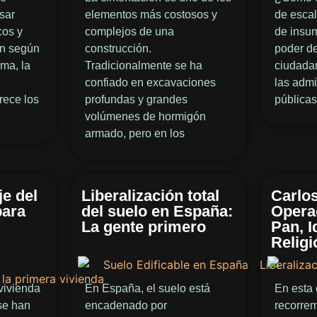
sar
elementos más costosos y
de escal
cos y
complejos de una
de insu
an según
construcción.
poder de
ma, la
Tradicionalmente se ha
ciudadan
l
confiado en excavaciones
las admi
rece los
profundas y grandes
públicas
volúmenes de hormigón
armado, pero en los
e del
Liberalización total
Carlos
para
del suelo en España:
Opera
La gente primero
Pan, I
Religi
vivienda
En España, el suelo está
En esta 
 se han
encadenado por
recorre