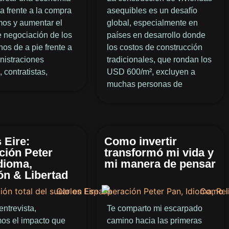
a frente a la compra
asequibles es un desafío
mos y aumentar el
global, especialmente en
 negociación de los
países en desarrollo donde
os de a pie frente a
los costos de construcción
nistraciones
tradicionales, que rondan los
, contratistas,
USD 600/m², excluyen a
muchas personas de
 Eire:
Como invertir
ción Peter
transformó mi vida y
dioma,
mi manera de pensar
ón & Libertad
entrevista,
Te comparto mi escarpado
mos el impacto que
camino hacia las primeras