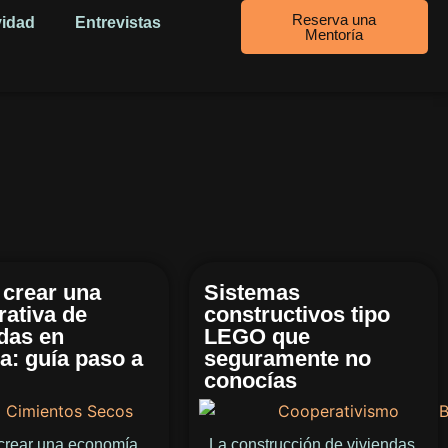
Reserva una
vidad
Entrevistas
Mentoría
crear una
Sistemas
rativa de
constructivos tipo
das en
LEGO que
a: guía paso a
seguramente no
conocías
rear una economía
La construcción de viviendas