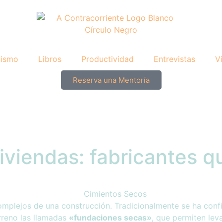
nismo
Libros
Productividad
Entrevistas
V
Reserva una Mentoría
iviendas: fabricantes q
omplejos de una construcción. Tradicionalmente se ha con
rreno las llamadas
«fundaciones secas»
, que permiten lev