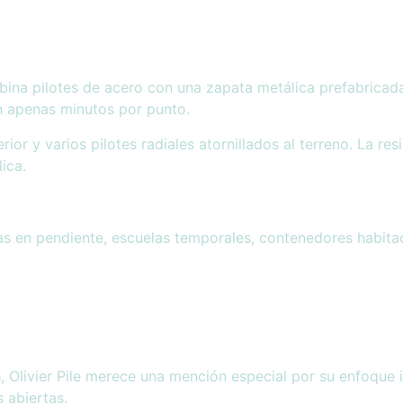
ina pilotes de acero con una zapata metálica prefabricada.
n apenas minutos por punto.
ior y varios pilotes radiales atornillados al terreno. La re
lica.
uras en pendiente, escuelas temporales, contenedores habit
a
, Olivier Pile merece una mención especial por su enfoque
 abiertas.