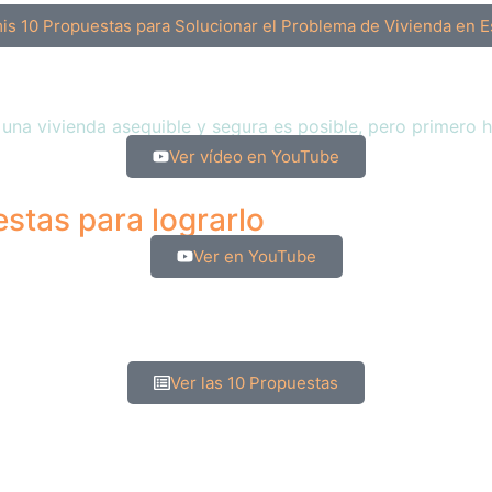
is 10 Propuestas para Solucionar el Problema de Vivienda en 
 una vivienda asequible y segura es posible, pero primero h
Ver vídeo en YouTube
stas para lograrlo
Ver en YouTube
Ver las 10 Propuestas