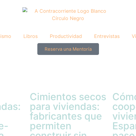
nismo
Libros
Productividad
Entrevistas
V
Reserva una Mentoría
Cimientos secos
Cómo
adas:
para viviendas:
coop
fabricantes que
vivi
e-
permiten
Espa
a
construir sin
paso