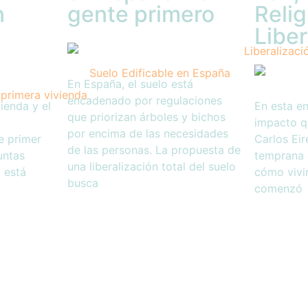
n
gente primero
Relig
Libe
En España, el suelo está
encadenado por regulaciones
ienda y el
En esta en
que priorizan árboles y bichos
impacto q
por encima de las necesidades
e primer
Carlos Eire
de las personas. La propuesta de
untas
temprana 
una liberalización total del suelo
 está
cómo vivi
busca
comenzó