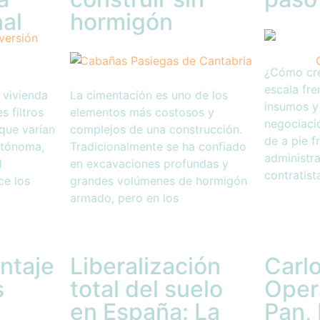
nal
hormigón
¿Cómo cr
escala fre
 vivienda
La cimentación es uno de los
insumos y
s filtros
elementos más costosos y
negociaci
que varían
complejos de una construcción.
de a pie f
utónoma,
Tradicionalmente se ha confiado
administra
l
en excavaciones profundas y
contratist
ce los
grandes volúmenes de hormigón
armado, pero en los
ntaje
Liberalización
Carlo
s
total del suelo
Oper
en España: La
Pan, 