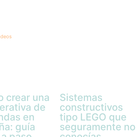
ideos
 crear una
Sistemas
erativa de
constructivos
endas en
tipo LEGO que
ña: guía
seguramente no
 a paso
conocías