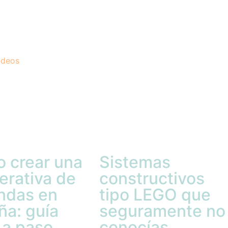
ideos
 crear una
Sistemas
erativa de
constructivos
endas en
tipo LEGO que
ña: guía
seguramente no
 a paso
conocías