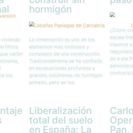
nal
hormigón
¿Cómo cr
escala fre
 vivienda
La cimentación es uno de los
insumos y
s filtros
elementos más costosos y
negociaci
que varían
complejos de una construcción.
de a pie f
utónoma,
Tradicionalmente se ha confiado
administra
l
en excavaciones profundas y
contratist
ce los
grandes volúmenes de hormigón
armado, pero en los
ntaje
Liberalización
Carlo
s
total del suelo
Oper
en España: La
Pan, 