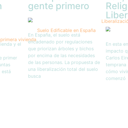
n
gente primero
Relig
Libe
En España, el suelo está
encadenado por regulaciones
ienda y el
En esta en
que priorizan árboles y bichos
impacto q
por encima de las necesidades
e primer
Carlos Eire
de las personas. La propuesta de
untas
temprana 
una liberalización total del suelo
 está
cómo vivi
busca
comenzó