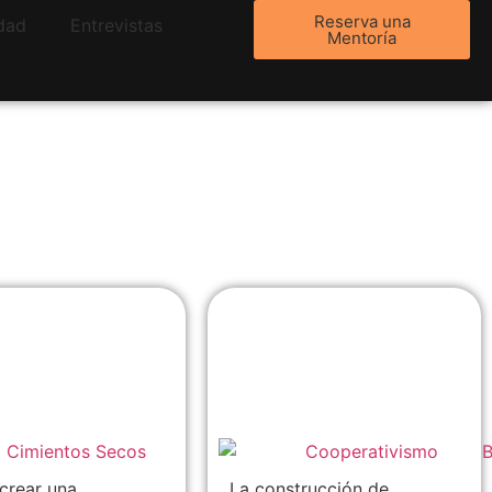
Reserva una
dad
Entrevistas
Mentoría
crear una
Sistemas
rativa de
constructivos tipo
das en
LEGO que
a: guía paso a
seguramente no
conocías
crear una
La construcción de