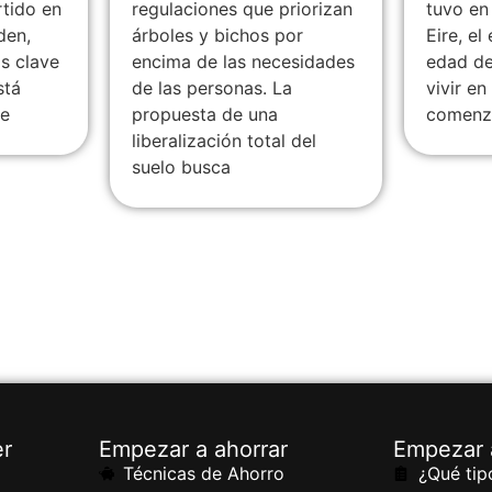
rtido en
regulaciones que priorizan
tuvo en
den,
árboles y bichos por
Eire, el
s clave
encima de las necesidades
edad de
stá
de las personas. La
vivir e
le
propuesta de una
comen
liberalización total del
suelo busca
er
Empezar a ahorrar
Empezar a
Técnicas de Ahorro
¿Qué tip