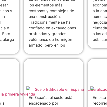
vesar
los elementos más
economí
cnicos y
costosos y complejos de
a la co
ían
una construcción.
aumenta
d
Tradicionalmente se ha
negocia
cia e
confiado en excavaciones
ciudada
. Esto
profundas y grandes
a las a
, alarga
volúmenes de hormigón
públicas
armado, pero en los
e del
Liberalización total
Carlos
para
del suelo en España:
Opera
La gente primero
Pan, I
Religi
En España, el suelo está
En esta 
o al
encadenado por
recorre