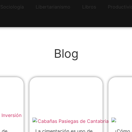
, Sociología
Libertarianismo
Libros
Productivi
Blog
Cimientos secos
Cómo 
s:
para viviendas:
coope
cos
fabricantes que
vivien
 a
permiten construir
Españ
sin hormigón
paso
 de
La cimentación es uno de
¿Cómo 