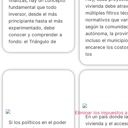
finanzas, hay un concepto
vivienda debe atra
fundamental que todo
múltiples filtros té
inversor, desde el más
normativos que var
principiante hasta el más
según la comunida
experimentado, debe
autónoma, la provin
conocer y comprender a
incluso el municipio
fondo: el Triángulo de
encarece los costos
los
Eliminar los
¿Qué porcentaj
impuestos a la
suelo es libre 
primera vivienda en
construir en
España: Una deuda
España?
moral
En un país donde la
Si los políticos en el poder
vivienda y el acces