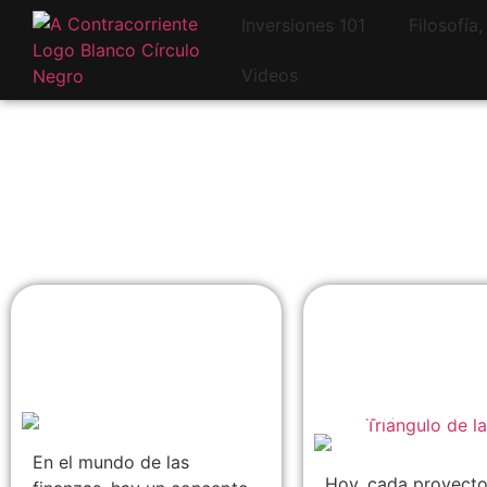
Inversiones 101
Filosofía
Videos
El Triángulo de la
Viviendas
Inversión: Riesgo,
Estandarizada
Rentabilidad y
Diseños técni
Liquidez
pre-aprobados
nivel nacional
En el mundo de las
Hoy, cada proyecto