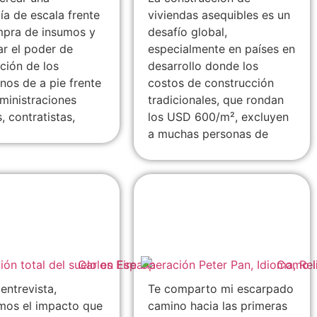
a de escala frente
viviendas asequibles es un
mpra de insumos y
desafío global,
r el poder de
especialmente en países en
ción de los
desarrollo donde los
nos de a pie frente
costos de construcción
dministraciones
tradicionales, que rondan
, contratistas,
los USD 600/m², excluyen
a muchas personas de
 Eire:
Como invertir
ción Peter
transformó mi vida y
dioma,
mi manera de pensar
ón & Libertad
entrevista,
Te comparto mi escarpado
mos el impacto que
camino hacia las primeras