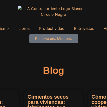
nismo
Libros
Productividad
Entrevistas
V
Reserva una Mentoría
Blog
Cimientos secos
Cómo 
s:
para viviendas:
coope