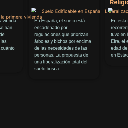
Religi
vivienda
En España, el suelo está
En esta 
 se han
encadenado por
recorre
 de
regulaciones que priorizan
tuvo en 
 las
árboles y bichos por encima
Eire, el
¿cuánto
de las necesidades de las
edad de 
personas. La propuesta de
en Esta
una liberalización total del
suelo busca