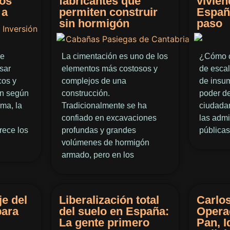
cos
fabricantes que
vivien
 a
permiten construir
Españ
sin hormigón
paso
de
La cimentación es uno de los
¿Cómo c
sar
elementos más costosos y
de escal
cos y
complejos de una
de insu
an según
construcción.
poder de
ma, la
Tradicionalmente se ha
ciudadan
l
confiado en excavaciones
las admi
rece los
profundas y grandes
públicas
volúmenes de hormigón
armado, pero en los
e del
Liberalización total
Carlos
para
del suelo en España:
Opera
La gente primero
Pan, I