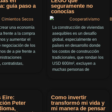
das en
LEGO que
a: guía paso a
seguramente no
conocías
rear una economía
La construcción de viviendas
a frente a la compra
asequibles es un desafío
mos y aumentar el
global, especialmente en
 negociación de los
países en desarrollo donde
os de a pie frente a
los costos de construcción
nistraciones
tradicionales, que rondan los
, contratistas,
USD 600/m², excluyen a
muchas personas de
 Eire:
Como invertir
ción Peter
transformó mi vida y
dioma,
mi manera de pensar