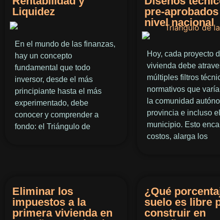
Rentabilidad y
Diseños técni
Liquidez
pre-aprobados
nivel nacional
En el mundo de las finanzas,
Hoy, cada proyecto 
hay un concepto
vivienda debe atrave
fundamental que todo
múltiples filtros técni
inversor, desde el más
normativos que varí
principiante hasta el más
la comunidad autóno
experimentado, debe
provincia e incluso e
conocer y comprender a
municipio. Esto enca
fondo: el Triángulo de
costos, alarga los
Eliminar los
¿Qué porcentaj
impuestos a la
suelo es libre 
primera vivienda en
construir en