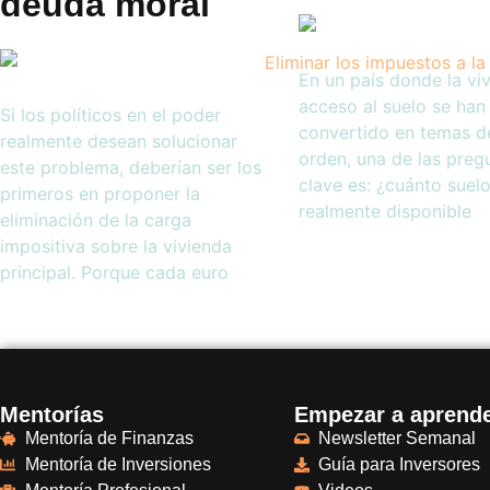
deuda moral
En un país donde la viv
acceso al suelo se han
Si los políticos en el poder
convertido en temas d
realmente desean solucionar
orden, una de las preg
este problema, deberían ser los
clave es: ¿cuánto suelo
primeros en proponer la
realmente disponible
eliminación de la carga
impositiva sobre la vivienda
principal. Porque cada euro
Mentorías
Empezar a aprend
Mentoría de Finanzas
Newsletter Semanal
Mentoría de Inversiones
Guía para Inversores