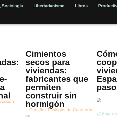
, Sociología
Libertarianismo
Libros
Producti
Cimientos
Cómo
adas:
secos para
coop
viviendas:
vivi
e-
fabricantes que
Espa
 a
permiten
paso
nal
construir sin
hormigón
¿Cómo cr