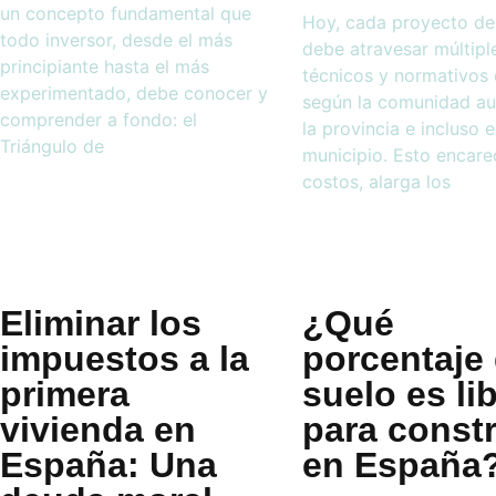
un concepto fundamental que
Hoy, cada proyecto de
todo inversor, desde el más
debe atravesar múltiple
principiante hasta el más
técnicos y normativos 
experimentado, debe conocer y
según la comunidad a
comprender a fondo: el
la provincia e incluso e
Triángulo de
municipio. Esto encare
costos, alarga los
Eliminar los
¿Qué
impuestos a la
porcentaje 
primera
suelo es li
vivienda en
para constr
España: Una
en España