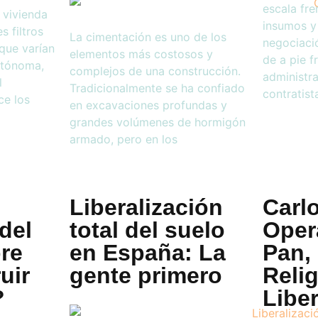
escala fre
 vivienda
insumos y
s filtros
La cimentación es uno de los
negociaci
que varían
elementos más costosos y
de a pie f
utónoma,
complejos de una construcción.
administra
l
Tradicionalmente se ha confiado
contratist
ce los
en excavaciones profundas y
grandes volúmenes de hormigón
armado, pero en los
Liberalización
Carlo
del
total del suelo
Oper
bre
en España: La
Pan,
uir
gente primero
Reli
?
Libe