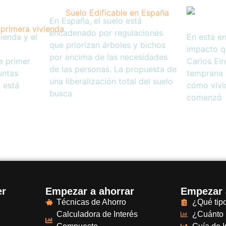
En España, el suelo está
encadenado por regulaciones
ienda y el
En esta en
que priorizan árboles y bichos
impacto q
por encima de las necesidades
e primer
Carlos Eire
de las personas. La propuesta de
untas
temprana 
una liberalización total del suelo
 está
cómo vivi
busca
comenzó
er
Empezar a ahorrar
Empezar a
Técnicas de Ahorro
¿Qué tipo
Calculadora de Interés
¿Cuánto 