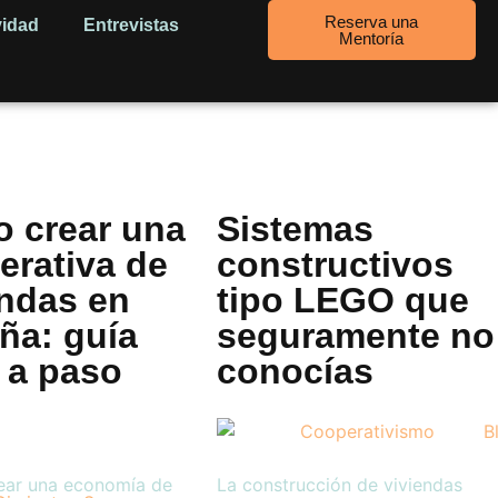
Reserva una
vidad
Entrevistas
Mentoría
 crear una
Sistemas
erativa de
constructivos
endas en
tipo LEGO que
ña: guía
seguramente no
 a paso
conocías
ear una economía de
La construcción de viviendas