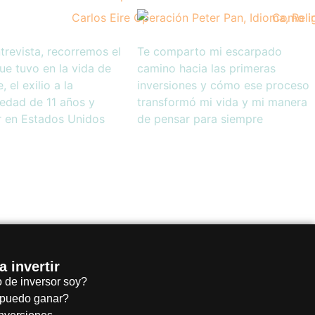
trevista, recorremos el
Te comparto mi escarpado
ue tuvo en la vida de
camino hacia las primeras
, el exilio a la
inversiones y cómo ese proceso
edad de 11 años y
transformó mi vida y mi manera
r en Estados Unidos
de pensar para siempre
 invertir
 de inversor soy?
puedo ganar?