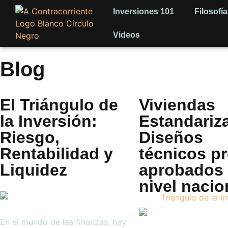
Inversiones 101
Filosofía
Videos
Blog
El Triángulo de
Viviendas
la Inversión:
Estandariz
Riesgo,
Diseños
Rentabilidad y
técnicos pr
Liquidez
aprobados
nivel nacio
En el mundo de las finanzas, hay