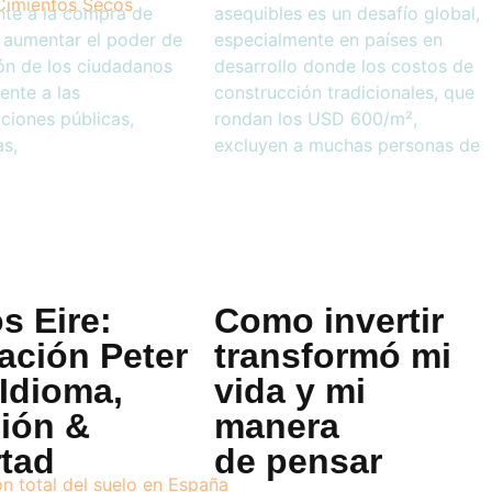
nte a la compra de
asequibles es un desafío global,
 aumentar el poder de
especialmente en países en
ón de los ciudadanos
desarrollo donde los costos de
rente a las
construcción tradicionales, que
ciones públicas,
rondan los USD 600/m²,
as,
excluyen a muchas personas de
s Eire:
Como invertir
ación Peter
transformó mi
 Idioma,
vida y mi
gión &
manera
rtad
de pensar