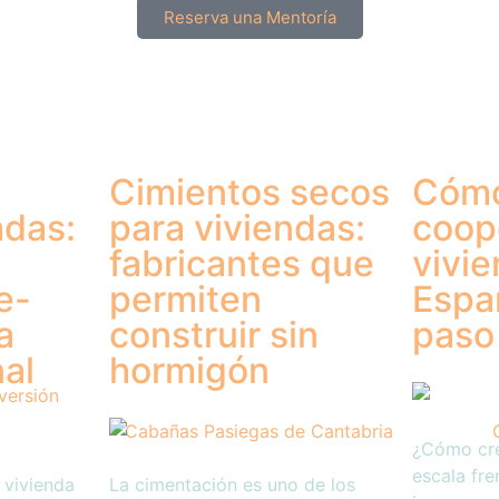
Reserva una Mentoría
Cimientos secos
Cómo
adas:
para viviendas:
coop
fabricantes que
vivi
e-
permiten
Espa
a
construir sin
paso
nal
hormigón
¿Cómo cr
escala fre
 vivienda
La cimentación es uno de los