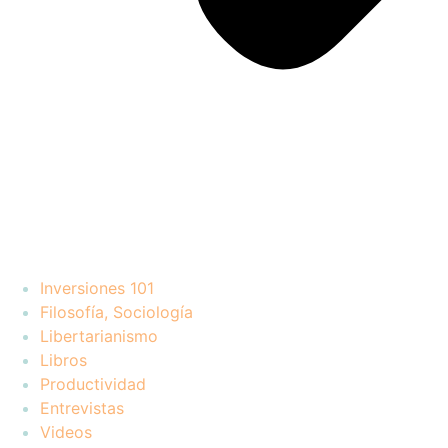
Inversiones 101
Filosofía, Sociología
Libertarianismo
Libros
Productividad
Entrevistas
Videos