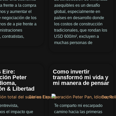
a frente a la compra
asequibles es un desafío
mos y aumentar el
global, especialmente en
 negociación de los
países en desarrollo donde
os de a pie frente a
los costos de construcción
nistraciones
tradicionales, que rondan los
, contratistas,
USD 600/m², excluyen a
muchas personas de
 Eire:
Como invertir
ción Peter
transformó mi vida y
dioma,
mi manera de pensar
ón & Libertad
entrevista,
Te comparto mi escarpado
mos el impacto que
camino hacia las primeras