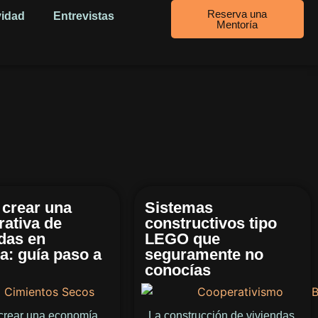
Reserva una
vidad
Entrevistas
Mentoría
crear una
Sistemas
rativa de
constructivos tipo
das en
LEGO que
a: guía paso a
seguramente no
conocías
rear una economía
La construcción de viviendas