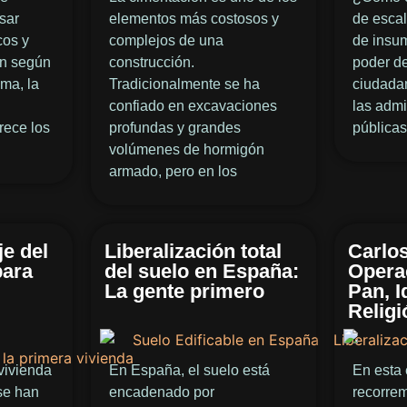
sar
elementos más costosos y
de escal
cos y
complejos de una
de insu
an según
construcción.
poder de
ma, la
Tradicionalmente se ha
ciudadan
l
confiado en excavaciones
las admi
rece los
profundas y grandes
públicas
volúmenes de hormigón
armado, pero en los
e del
Liberalización total
Carlos
para
del suelo en España:
Opera
La gente primero
Pan, I
Religi
vivienda
En España, el suelo está
En esta 
 se han
encadenado por
recorre