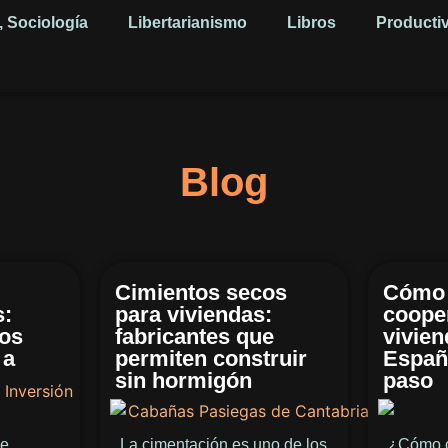
, Sociología
Libertarianismo
Libros
Producti
Blog
Cimientos secos
Cómo 
s:
para viviendas:
coope
cos
fabricantes que
vivien
 a
permiten construir
Españ
sin hormigón
paso
de
La cimentación es uno de los
¿Cómo c