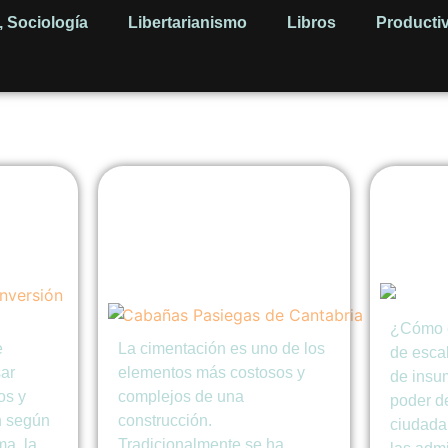
, Sociología
Libertarianismo
Libros
Producti
Cimientos secos
Cómo 
:
para viviendas:
coope
os
fabricantes que
vivie
a
permiten construir
guía 
sin hormigón
¿Cómo 
e
La cimentación es uno de los
de escal
sar
elementos más costosos y
de insu
os y
complejos de una
poder d
n según
construcción.
ciudadan
a, la
Tradicionalmente se ha