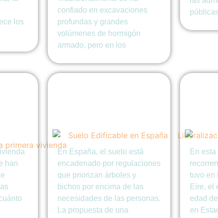
las adm
confiado en excavaciones
públicas
ece los
profundas y grandes
volúmenes de hormigón
armado, pero en los
e del
Liberalización total
Carlos
ara
del suelo en España:
Opera
spaña?
La gente primero
Idiom
Liber
ivienda
En España, el suelo está
En esta 
se han
encadenado por regulaciones
recorre
de
que priorizan árboles y
tuvo en 
las
bichos por encima de las
Eire, el
¿cuánto
necesidades de las personas.
edad de
La propuesta de una
en Esta