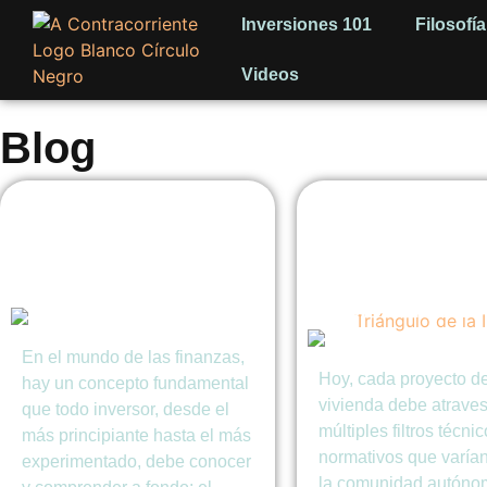
Inversiones 101
Filosofía
Videos
Blog
El Triángulo de la
Viviendas
Inversión: Riesgo,
Estandarizadas
Rentabilidad y
Diseños técnic
Liquidez
pre-aprobados 
nivel nacional
En el mundo de las finanzas,
Hoy, cada proyecto d
hay un concepto fundamental
vivienda debe atrave
que todo inversor, desde el
múltiples filtros técnic
más principiante hasta el más
normativos que varía
experimentado, debe conocer
la comunidad autónom