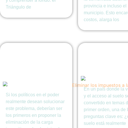
y comprender a fondo: el
provincia e incluso el
Triángulo de
municipio. Esto encar
costos, alarga los
Eliminar los
¿Qué porcentaj
impuestos a la
suelo es libre p
primera vivienda en
construir en E
España: Una deuda
moral
En un país donde la v
Si los políticos en el poder
y el acceso al suelo 
realmente desean solucionar
convertido en temas 
este problema, deberían ser
primer orden, una de 
los primeros en proponer la
preguntas clave es: 
eliminación de la carga
suelo está realmente