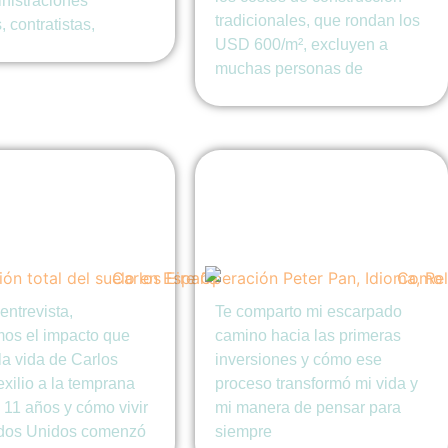
inistraciones
tradicionales, que rondan los
, contratistas,
USD 600/m², excluyen a
muchas personas de
 Eire:
Como invertir
ción Peter Pan,
transformó mi vida y
a, Religión &
mi manera de pensar
tad
entrevista,
Te comparto mi escarpado
mos el impacto que
camino hacia las primeras
la vida de Carlos
inversiones y cómo ese
 exilio a la temprana
proceso transformó mi vida y
 11 años y cómo vivir
mi manera de pensar para
dos Unidos comenzó
siempre