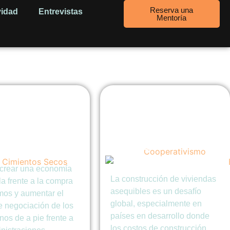
Reserva una
vidad
Entrevistas
Mentoría
crear una
Sistemas
rativa de
constructivos tipo
ndas en España:
LEGO que
paso a paso
seguramente no
conocías
crear una economía
La construcción de viviendas
a frente a la compra
asequibles es un desafío
mos y aumentar el
global, especialmente en
e negociación de los
países en desarrollo donde
os de a pie frente a
los costos de construcción