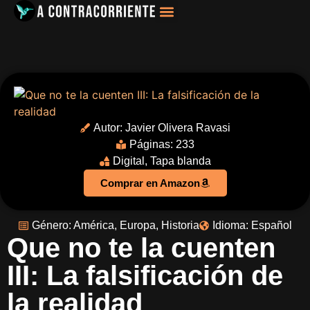
Filosofía, Sociología
Autor:
Javier Olivera Ravasi
Páginas: 233
Digital
,
Tapa blanda
Comprar en Amazon
Género:
América
,
Europa
,
Historia
Idioma:
Español
Que no te la cuenten
III: La falsificación de
la realidad