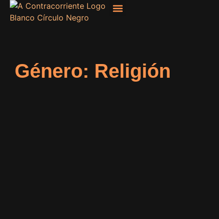
Filosofía, Sociología
Género: Religión