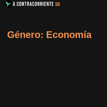
Filosofía, Sociología
Género: Economía