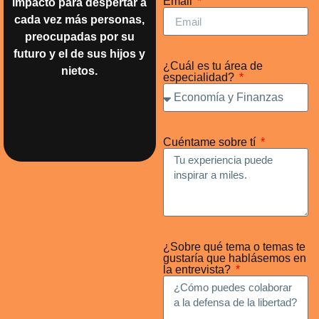
Email
impacto para despertar a
cada vez más personas,
preocupadas por su
futuro y el de sus hijos y
¿Cuál es tu área de
nietos.
especialidad?
Cuéntame sobre tí
¿Sobre qué tema o temas te
gustaría que hablásemos en
la entrevista?