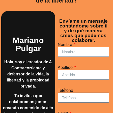
de la libertad?
Envíame un mensaje
contándome sobre tí
y de qué manera
crees que podemos
Mariano
colaborar.
Nombre
Pulgar
Hola, soy el creador de A
Apellido
Contracorriente y
defensor de la vida, la
libertad y la propiedad
privada.
Teléfono
Te invito a que
colaboremos juntos
creando contenido de alto