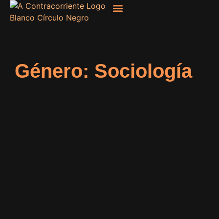
Filosofía, Sociología
Género: Sociología