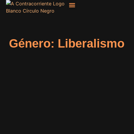
Filosofía, Sociología
Género: Liberalismo