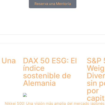
Reserva una Mentoría
: Una
DAX 50 ESG: El
S&P 
índice
Weig
sostenible de
Diver
Alemania
sin 
por
capit