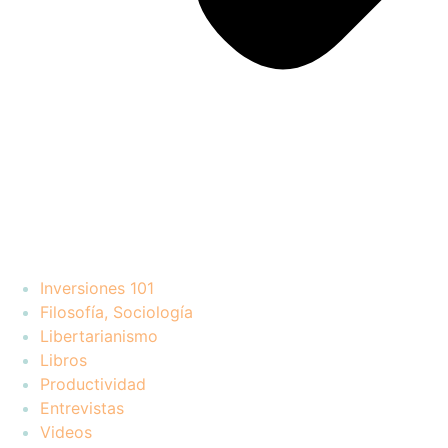
Inversiones 101
Filosofía, Sociología
Libertarianismo
Libros
Productividad
Entrevistas
Videos