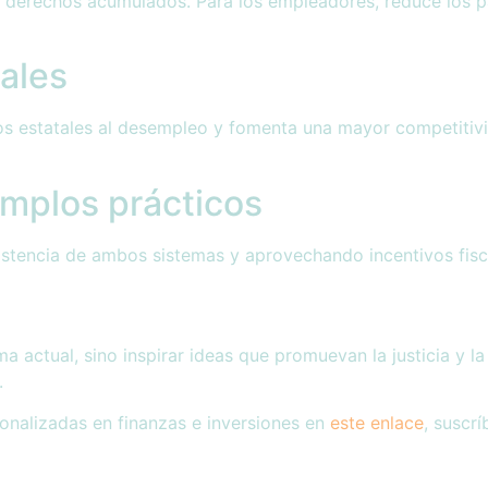
erechos acumulados. Para los empleadores, reduce los pasiv
ales
ios estatales al desempleo y fomenta una mayor competitiv
emplos prácticos
istencia de ambos sistemas y aprovechando incentivos fisca
a actual, sino inspirar ideas que promuevan la justicia y l
.
nalizadas en finanzas e inversiones en
este enlace
, suscr