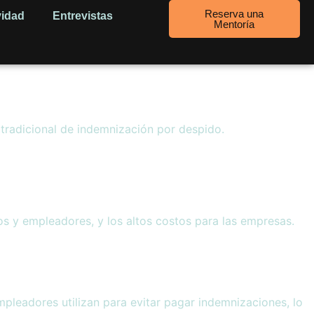
Reserva una
vidad
Entrevistas
Mentoría
tradicional de indemnización por despido.
os y empleadores, y los altos costos para las empresas.
mpleadores utilizan para evitar pagar indemnizaciones, lo