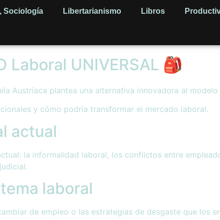
, Sociología
Libertarianismo
Libros
Producti
 Laboral UNIVERSAL 🎒
a Austríaca plantea una alternativa innovadora al modelo 
acionales y cómo podría transformar el mercado laboral.
l actual
ual: la informalidad laboral, los conflictos entre emplead
udicial.
stema laboral
 cambiar de empleo o las estrategias de desgaste que los e