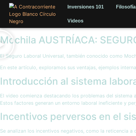
Inversiones 101
Filosofía
Videos
Mochila AUSTRÍACA: SEGURO
El Seguro Laboral Universal, también conocido como Mochil
En este artículo, exploramos sus ventajas, ejemplos intern
Introducción al sistema labora
El video comienza destacando los problemas del sistema act
Estos factores generan un entorno laboral ineficiente y perj
Incentivos perversos en el si
Se analizan los incentivos negativos, como la reticencia a