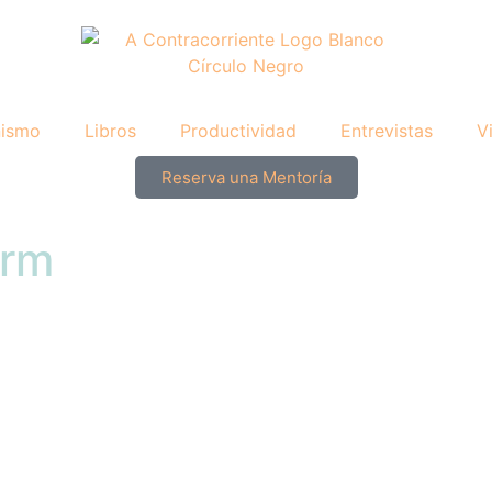
nismo
Libros
Productividad
Entrevistas
V
Reserva una Mentoría
orm