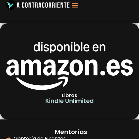
Filosofía, Sociología
Libros
Kindle Unlimited
Mentorías
Mentoría de Finanzas